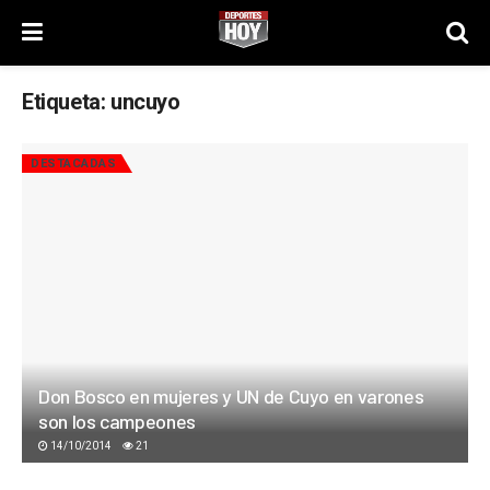
Etiqueta:
uncuyo
DESTACADAS
Don Bosco en mujeres y UN de Cuyo en varones
son los campeones
14/10/2014
21