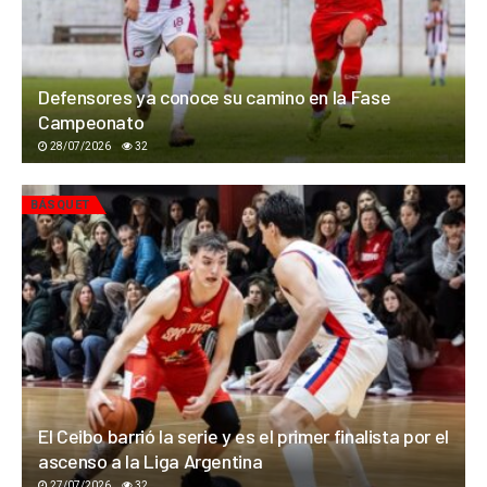
Defensores ya conoce su camino en la Fase
Campeonato
28/07/2026
32
BÁSQUET
El Ceibo barrió la serie y es el primer finalista por el
ascenso a la Liga Argentina
27/07/2026
32