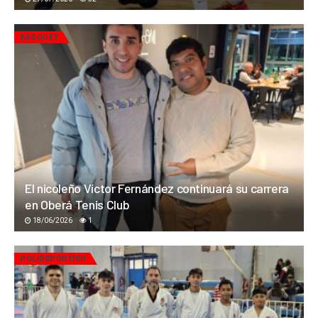
BÁSQUET
El nicoleño Víctor Fernández continuará su carrera
en Oberá Tenis Club
18/06/2026
1
POLIDEPORTIVO