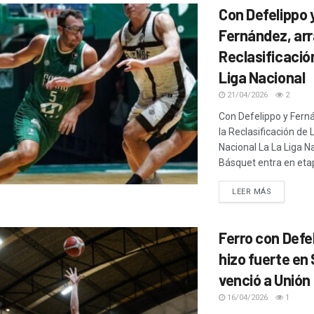
Con Defelippo 
Fernández, arr
Reclasificació
Liga Nacional
21/04/2026
2
Con Defelippo y Fern
la Reclasificación de 
Nacional La La Liga N
Básquet entra en etap
LEER MÁS
Ferro con Defe
hizo fuerte en
venció a Unión
16/04/2026
1