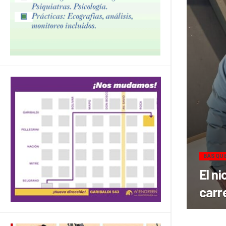
BÁSQU
El n
carr