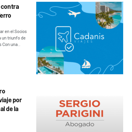
 contra
Ferro
ar en el Socios
 un triunfo de
s Con una...
ro
iaje por
al de la