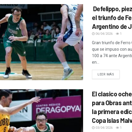
Defelippo, pie
el triunfo de F
Argentino de J
06/04/2026
1
Gran triunfo de Ferro 
que se impuso con au
100 a 74 ante Argent
en...
LEER MÁS
El clasico och
para Obras ant
la primera edic
Copa Islas Malv
03/04/2026
1