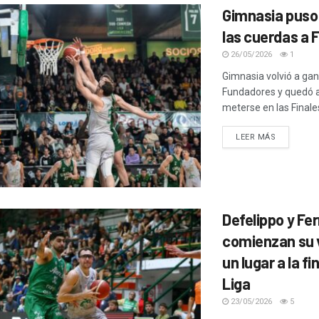
Gimnasia puso
las cuerdas a 
26/05/2026
1
Gimnasia volvió a gan
Fundadores y quedó a
meterse en las Finale
LEER MÁS
Defelippo y Fer
comienzan su v
un lugar a la fin
Liga
23/05/2026
5