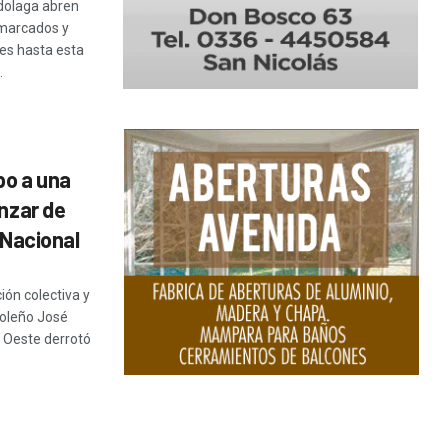
rdolaga abren
 marcados y
es hasta esta
.
po a una
anzar de
 Nacional
ión colectiva y
coleño José
l Oeste derrotó