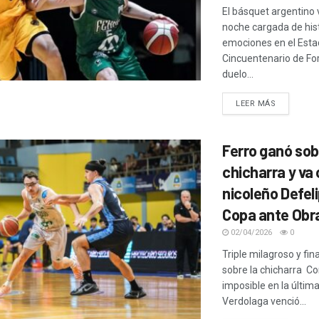
El básquet argentino 
noche cargada de hist
emociones en el Esta
Cincuentenario de Fo
duelo...
LEER MÁS
Ferro ganó sob
chicharra y va 
nicoleño Defeli
Copa ante Obr
02/04/2026
0
Triple milagroso y fin
sobre la chicharra Con
imposible en la última
Verdolaga venció...