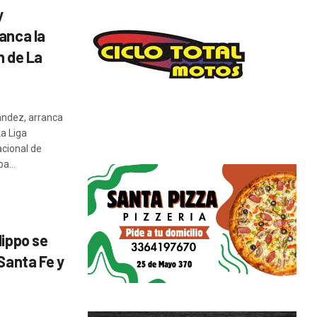
y
anca la
n de La
ández, arranca
La Liga
acional de
a...
lippo se
 Santa Fe y