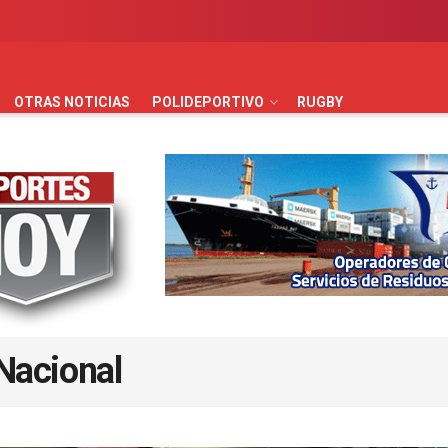
AUTOMOVILISMO
BÁSQUET
FÚTBOL
HANDBALL
HO
OTRAS NOTICIAS
POLIDEPORTIVO
RUGBY
Nacional