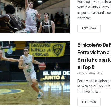
Ferro se hizo fuerte 
venció a Unión Ferro 
importante triunfo co
derrotar...
LEER MÁS
El nicoleño Def
Ferro visitan a
Santa Fe con l
el Top 6
15/04/2026
4
Ferro visita a Unión 
la mira en el Top 6 En
decisivo de la...
LEER MÁS