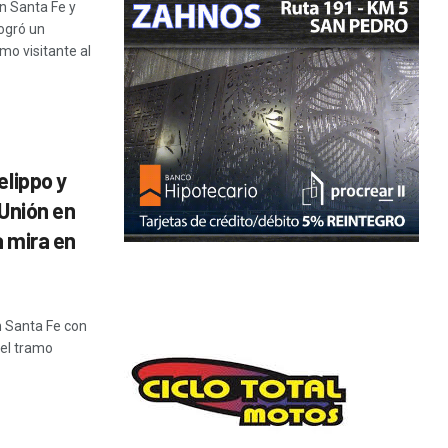
en Santa Fe y
logró un
mo visitante al
elippo y
 Unión en
a mira en
en Santa Fe con
 el tramo