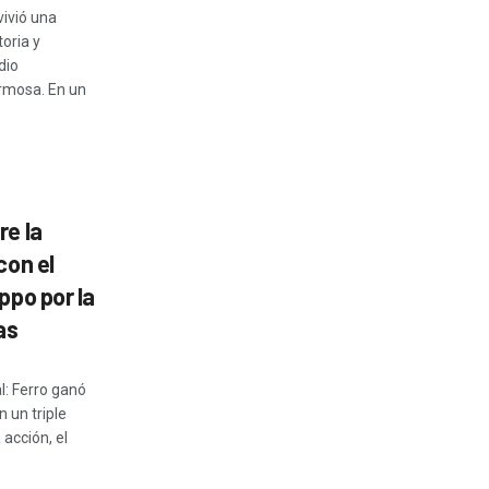
vivió una
oria y
dio
rmosa. En un
re la
con el
ppo por la
as
al: Ferro ganó
 un triple
 acción, el