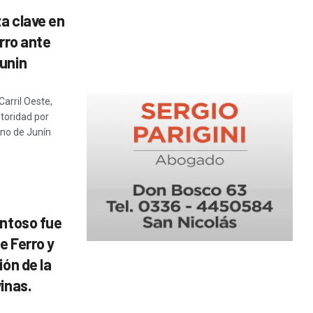
za clave en
erro ante
unin
Carril Oeste,
toridad por
ino de Junín
entoso fue
e Ferro y
ión de la
inas.