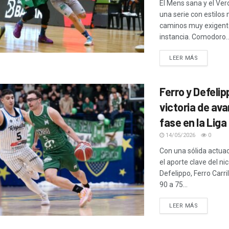
El Mens sana y el Ve
una serie con estilos
caminos muy exigent
instancia. Comodoro..
LEER MÁS
Ferro y Defelip
victoria de av
fase en la Liga
14/05/2026
0
Con una sólida actuac
el aporte clave del ni
Defelippo, Ferro Carri
90 a 75...
LEER MÁS