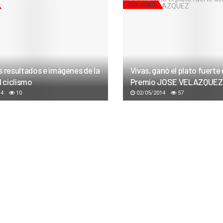
CICLISMO
s resultados e imágenes de la
Vivas, ganó el plato fuerte
l ciclismo
Premio JOSE VELAZQUEZ
14
10
02/05/2014
57