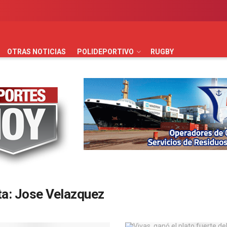
AUTOMOVILISMO
BÁSQUET
FÚTBOL
HANDBALL
HO
OTRAS NOTICIAS
POLIDEPORTIVO
RUGBY
ta:
Jose Velazquez