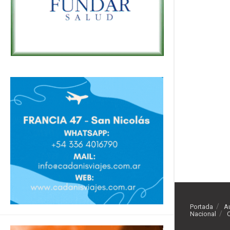
Portada
A
Nacional
O