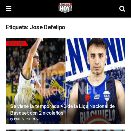
Etiqueta:
Jose Defelipo
BÁSQUET
Se viene la temporada 40 de la Liga Nacional de
Básquet con 2 nicoleños
19/09/2023
57