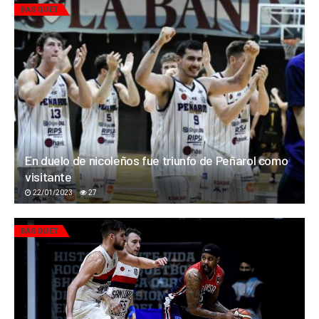
BÁSQUET
En duelo de nicoleños fue triunfo de Peñarol como
visitante
22/01/2023
27
BÁSQUET