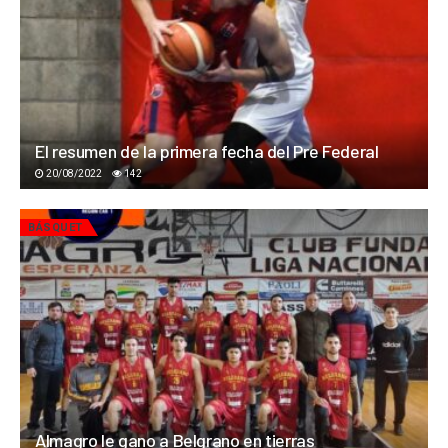
El resumen de la primera fecha del Pre Federal
20/08/2022
142
BÁSQUET
Almagro le gano a Belgrano en tierras