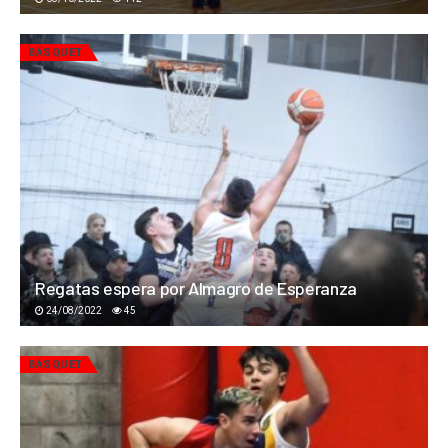
BÁSQUET
Regatas espera por Almagro de Esperanza
24/08/2022
45
BÁSQUET