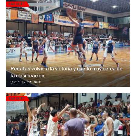
BÁSQUET
Regatas volvio a la victoria y quedo muy cerca de
la clasificación
29/10/2022
38
BÁSQUET