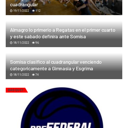
cuadrangular
19/11/2022
112
Almagro lo primerio a Regatas en el primer cuarto
y este sabado definira ante Somisa
18/11/2022
96
Somisa clasifico al cuadrangular venciendo
categoricamente a Gimnasia y Esgrima
18/11/2022
74
BÁSQUET