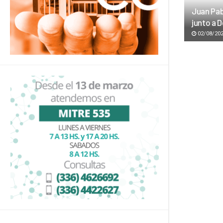
Juan Pab
junto a 
02/08/20