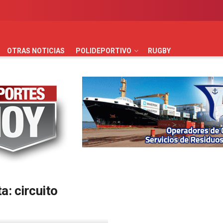
AUTOMOVILISMO
BÁSQUET
FÚTBOL
HANDBALL
HO
OTRAS NOTICIAS
POLIDEPORTIVO
RUGBY
ta:
circuito