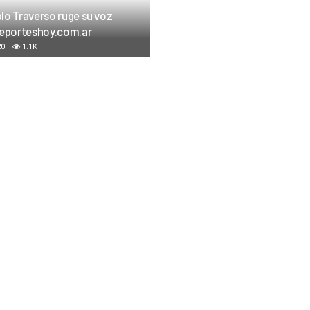
lo Traverso ruge su voz
Deporteshoy.com.ar
20
1.1K