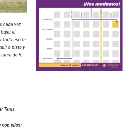
os cada vez
 bajar el
, todo eso te
lir a pista y
 fuera de lo
e:
Tenis.
 con ellos: