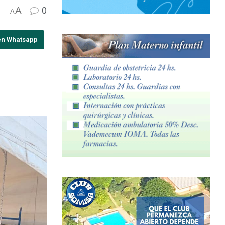
A
0
A
en Whatsapp