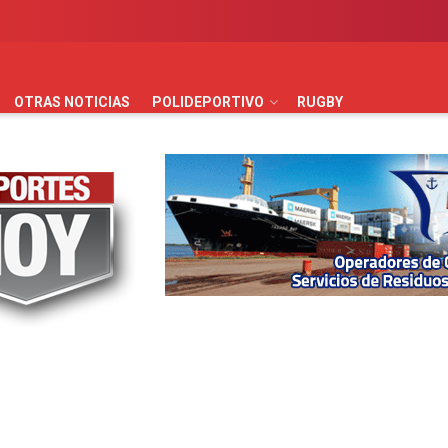
AUTOMOVILISMO
BÁSQUET
FÚTBOL
HANDBALL
HO
OTRAS NOTICIAS
POLIDEPORTIVO
RUGBY