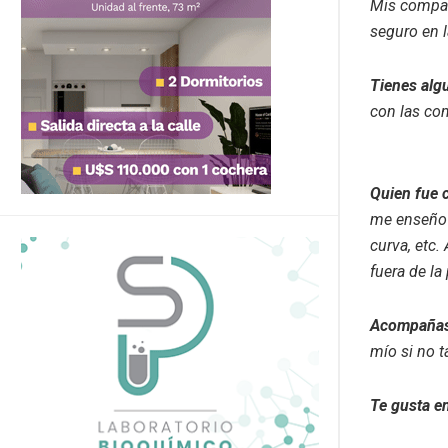
Mis compañ
seguro en l
Tienes algu
con las co
Quien fue 
me enseño m
curva, etc
fuera de la 
Acompañas 
mío si no 
Te gusta e