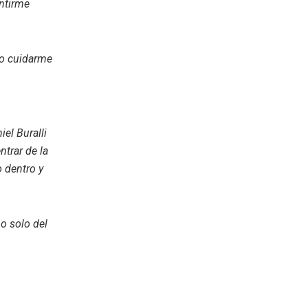
ntirme
o cuidarme
iel Buralli
ntrar de la
 dentro y
no solo del