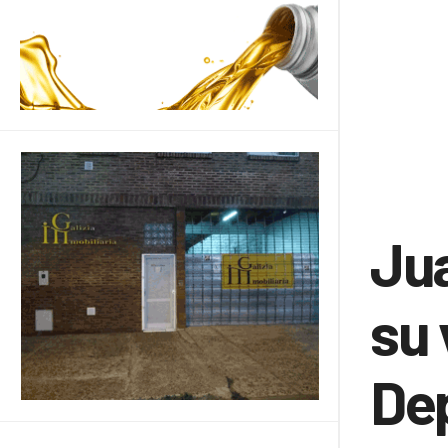
Jua
su 
De