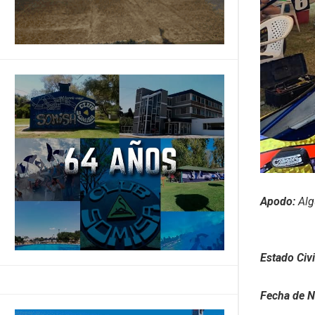
Apodo:
Alg
Estado Civi
Fecha de N