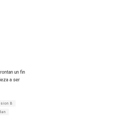
rontan un fin
ieza a ser
ision B
dan