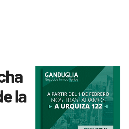
echa
e la