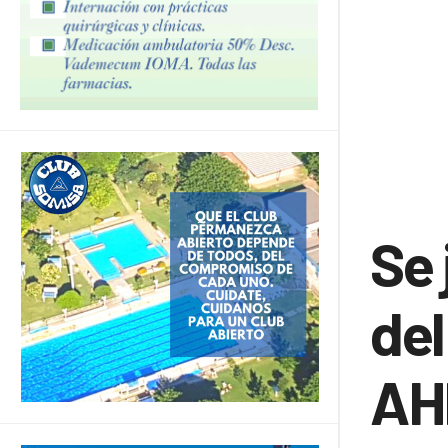
Se 
del
AH