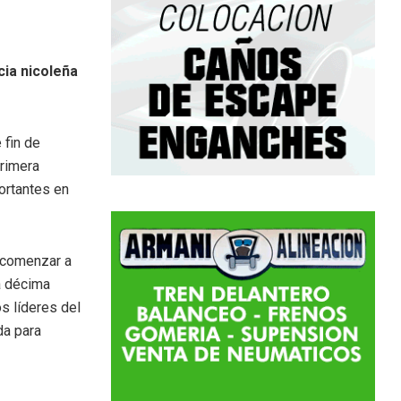
ia nicoleña
 fin de
Primera
ortantes en
a comenzar a
la décima
s líderes del
da para