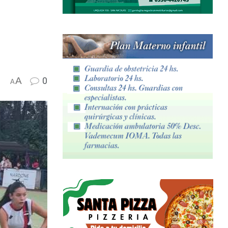
A
0
A