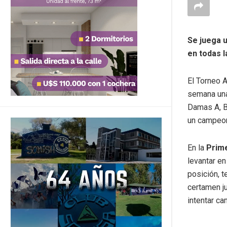
Se juega 
en todas l
El Torneo A
semana una 
Damas A, B
un campeon
En la
Prim
levantar en
posición, t
certamen j
intentar ca