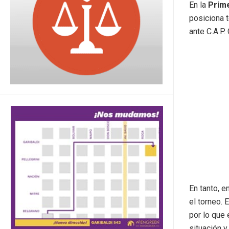
En la
Prim
posiciona t
ante C.A.P.
En tanto, e
el torneo. 
por lo que 
situación y