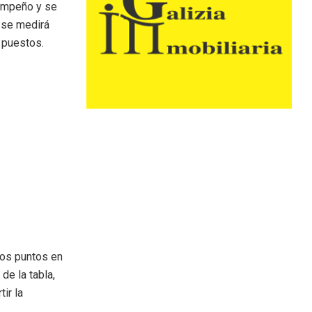
empeño y se
a se medirá
s puestos.
ros puntos en
de la tabla,
ir la