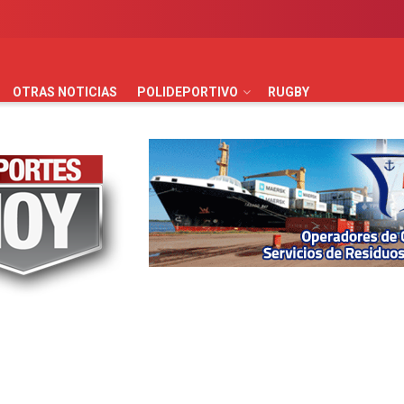
AUTOMOVILISMO
BÁSQUET
FÚTBOL
HANDBALL
HO
OTRAS NOTICIAS
POLIDEPORTIVO
RUGBY