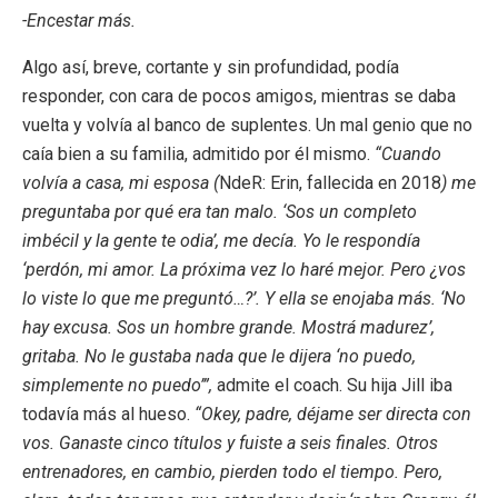
-Encestar más.
Algo así, breve, cortante y sin profundidad, podía
responder, con cara de pocos amigos, mientras se daba
vuelta y volvía al banco de suplentes. Un mal genio que no
caía bien a su familia, admitido por él mismo.
“Cuando
volvía a casa, mi esposa (
NdeR: Erin, fallecida en 2018
) me
preguntaba por qué era tan malo. ‘Sos un completo
imbécil y la gente te odia’, me decía. Yo le respondía
‘perdón, mi amor. La próxima vez lo haré mejor. Pero ¿vos
lo viste lo que me preguntó…?’. Y ella se enojaba más. ‘No
hay excusa. Sos un hombre grande. Mostrá madurez’,
gritaba. No le gustaba nada que le dijera ‘no puedo,
simplemente no puedo’”,
admite el coach. Su hija Jill iba
todavía más al hueso.
“Okey, padre, déjame ser directa con
vos. Ganaste cinco títulos y fuiste a seis finales. Otros
entrenadores, en cambio, pierden todo el tiempo. Pero,