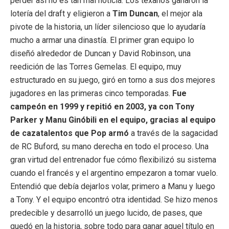
perder así no es tan mal noticia. Los texanos ganaron la
lotería del draft y eligieron a
Tim Duncan
, el mejor ala
pivote de la historia, un líder silencioso que lo ayudaría
mucho a armar una dinastía. El primer gran equipo lo
diseñó alrededor de Duncan y David Robinson, una
reedición de las Torres Gemelas. El equipo, muy
estructurado en su juego, giró en torno a sus dos mejores
jugadores en las primeras cinco temporadas.
Fue
campeón en 1999 y repitió en 2003, ya con Tony
Parker y Manu Ginóbili en el equipo, gracias al equipo
de cazatalentos que Pop armó
a través de la sagacidad
de RC Buford, su mano derecha en todo el proceso. Una
gran virtud del entrenador fue cómo flexibilizó su sistema
cuando el francés y el argentino empezaron a tomar vuelo.
Entendió que debía dejarlos volar, primero a Manu y luego
a Tony. Y el equipo encontró otra identidad. Se hizo menos
predecible y desarrolló un juego lucido, de pases, que
quedó en la historia, sobre todo para ganar aquel título en