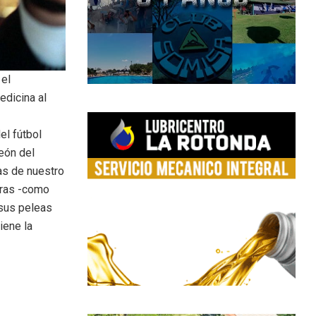
 el
edicina al
el fútbol
eón del
as de nuestro
uras -como
sus peleas
iene la