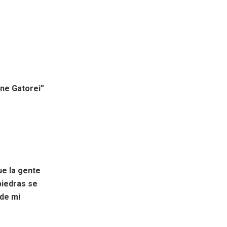
ene Gatorei”
ue la gente
piedras se
 de mi