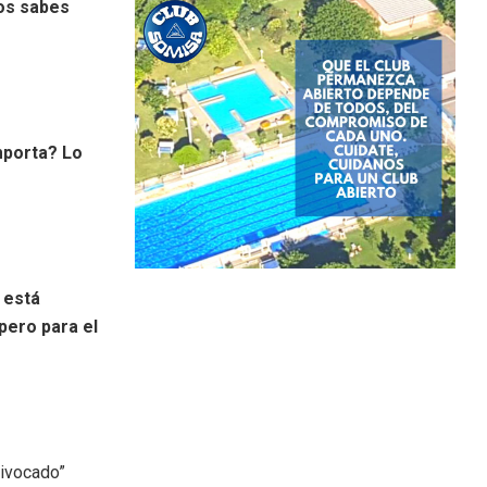
Vos sabes
mporta? Lo
e está
pero para el
uivocado”