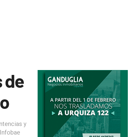
s de
do
ntencias y
 Infobae