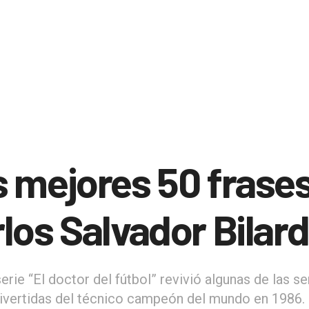
 mejores 50 frase
los Salvador Bilar
rie “El doctor del fútbol” revivió algunas de las se
divertidas del técnico campeón del mundo en 1986.