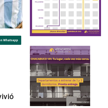
en Whatsapp
vivió