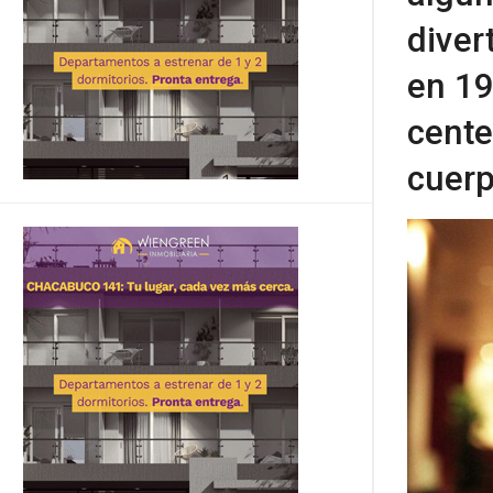
diver
en 19
cente
cuerp