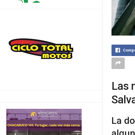
Compa
Las 
Salv
La do
algun