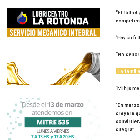
“El fútbol
competenci
“Hay un fú
“No señori
La famili
“Mi hija me
″En marzo 
creyera qu
convirtier
suegra”