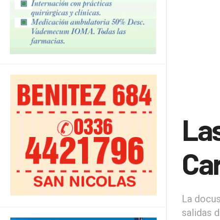
Las
Car
La docuse
salidas 