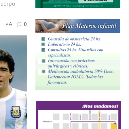
cuerpo
A
0
A