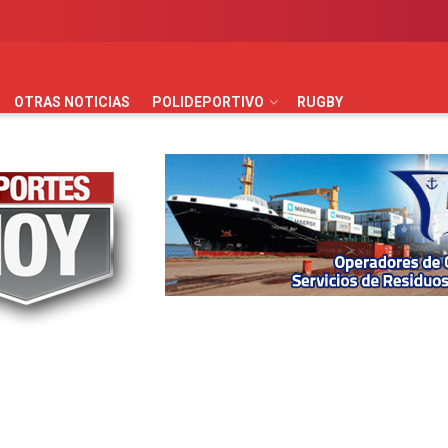
AUTOMOVILISMO
BÁSQUET
FÚTBOL
HANDBALL
HO
OTRAS NOTICIAS
POLIDEPORTIVO
RUGBY