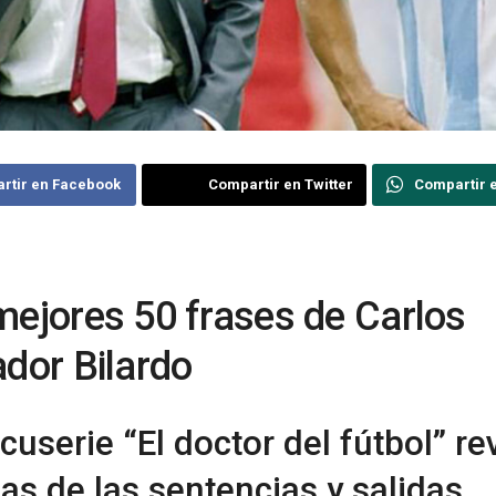
rtir en Facebook
Compartir en Twitter
Compartir 
mejores 50 frases de Carlos
ador Bilardo
cuserie “El doctor del fútbol” re
as de las sentencias y salidas