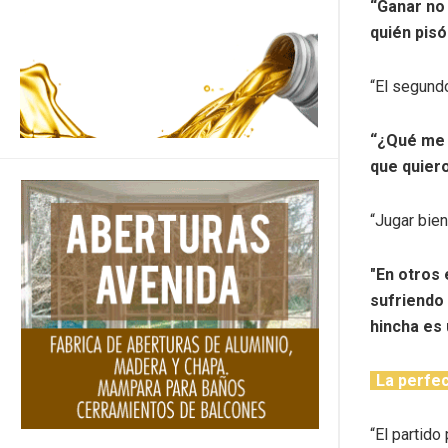
“Ganar no 
quién pis
“El segund
“¿Qué me i
que quier
“Jugar bien
″En otros 
sufriendo 
hincha es 
La perfec
“El partido