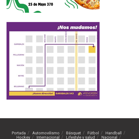
Portada
Automovilismo
Básquet
Fútbol
Handball
Hockey
Internacional
Lifestyle y salud
Nacional