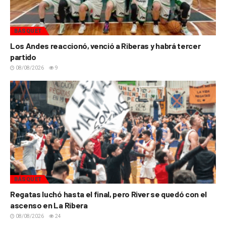
BÁSQUET
Los Andes reaccionó, venció a Riberas y habrá tercer
partido
08/08/2026
9
BÁSQUET
Regatas luchó hasta el final, pero River se quedó con el
ascenso en La Ribera
08/08/2026
24