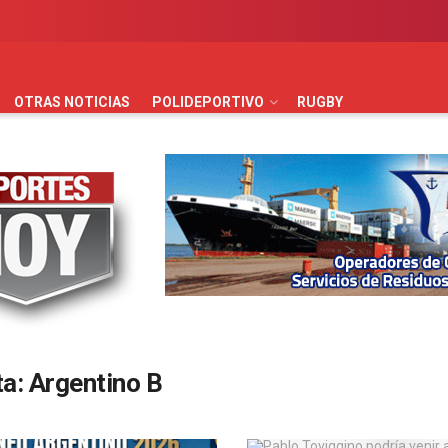
AUTOMOVILISMO
BÁSQUET
FÚTBOL
HANDBALL
HO
OTRAS NOTICIAS
POLIDEPORTIVO
RUGBY
ta:
Argentino B