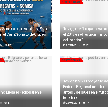
DESTACADAS
y Somisa representan a San
Toviggino: “Lo que será n
en el Campeonato de Clubes
el 2019 es el resurgimiento
io
del Interior”
26
12
07/01/2019
22
AS
DESTACADAS
Toviggino: «El proyecto d
Federal Regional Amateur v
no juega el Regional en el
antes y después en el futbo
interior»
18
17
22/05/2018
17