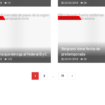
18
14
22/02/2018
30
AS
DESTACADAS
Belgrano tiene fecha de
a que deroga al Federal B y C
pretemporada
18
123
25/01/2018
30
1
2
…
71