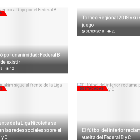
AS
Torneo Regional 2019 y su
juego
01/03/2018
20
ó por unanimidad: Federal B
 de existir
18
12
AS
DESTACADAS
ente de la Liga Nicoleña se
n las redes sociales sobre el
El fútbol del interior recla
 y C
vuelta del Federal B y C