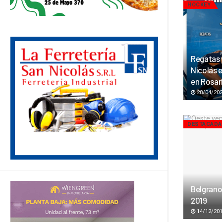
HOCKEY
Regatas 
Nicolás 
en Rosar
28/04/20
DESTACAD
Belgrano 
2019
14/12/20