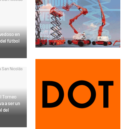
ovedoso en
 del fútbol
el Torneo
a a ser un
l del