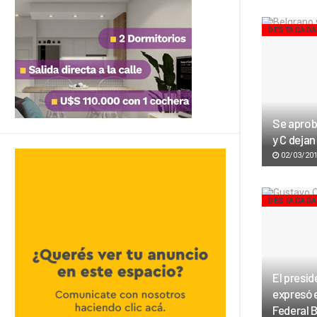
DESTACAD
Se aprob
y C dejan
02/03/20
DESTACAD
El presid
expresó e
Federal B