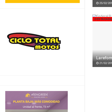
25/02/20
DESTACAD
La reform
21/02/20