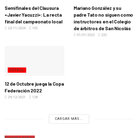
Semifinales del Clausura
Mariano González y su
«Javier Yacuzzi»: La recta
padre Tato no siguen como
final del campeonato local
instructores en el Colegio
de árbitros de San Nicolás
23/11/2024
105
01/01/2022
232
FÚTBOL
12 de Octubre juega la Copa
Federación 2022
29/12/2021
128
CARGAR MÁS...