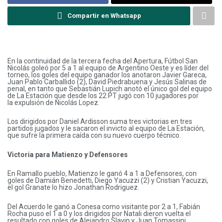
Compartir en Whatsapp
En la continuidad de la tercera fecha del Apertura, Fútbol San
Nicolás goleó por 5 a 1 al equipo de Argentino Oeste y es líder del
torneo, los goles del equipo ganador los anotaron Javier Gareca,
Juan Pablo Carballido (2), David Piedrabuena y Jesús Salinas de
penal, en tanto que Sebastián Lupich anotó el único gol del equipo
de La Estación que desde los 22 PT jugó con 10 jugadores por
la expulsión de Nicolás Lopez.
Los dirigidos por Daniel Ardisson suma tres victorias en tres
partidos jugados y le sacaron el invicto al equipo de La Estación,
que sufre la primera caída con su nuevo cuerpo técnico.
Victoria para Matienzo y Defensores
En Ramallo pueblo, Matienzo le ganó 4 a 1 a Defensores, con
goles de Damián Benedetti, Diego Yacuzzi (2) y Cristian Yacuzzi,
el gol Granate lo hizo Jonathan Rodriguez.
Del Acuerdo le ganó a Conesa como visitante por 2 a 1, Fabián
Rocha puso el 1 a 0 y los dirigidos por Natali dieron vuelta el
resultado con goles de Alejandro Slavin y Juan Tomassini.