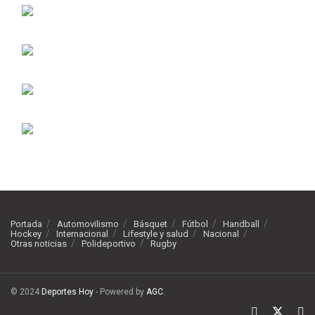
Portada
Automovilismo
Básquet
Fútbol
Handball
Hockey
Internacional
Lifestyle y salud
Nacional
Otras noticias
Polideportivo
Rugby
© 2024
Deportes Hoy
- Powered by
AGC
.