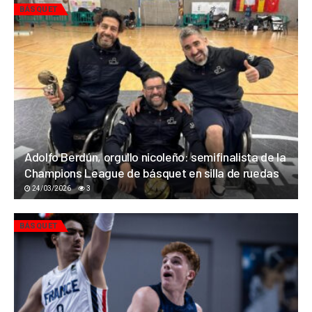
BÁSQUET
Adolfo Berdún, orgullo nicoleño: semifinalista de la
Champions League de básquet en silla de ruedas
24/03/2026
3
BÁSQUET