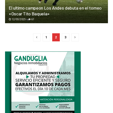
El ultimo campeon Los Andes debuta en el torneo
«Oscar Tito Baquela»
12/03/2025
61
1
2
3