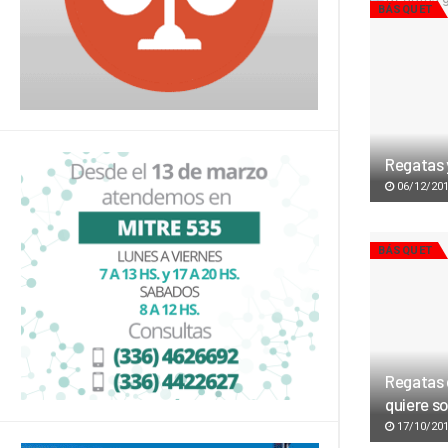
BÁSQUET
Regatas y
06/12/20
BÁSQUET
Regatas d
quiere s
17/10/20