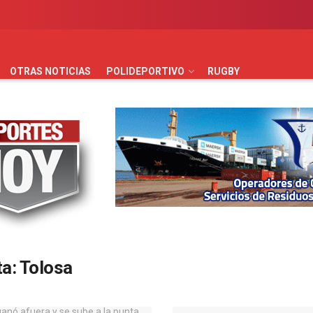
AUTOMOVILISMO
BÁSQUET
FÚTBOL
HANDBALL
HO
OTRAS NOTICIAS
POLIDEPORTIVO
RUGBY
ta:
Tolosa