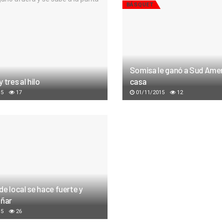
BÁSQUET
Somisa le ganó a Sud Amer
 tres al hilo
casa
15
17
01/11/2015
12
e local se hace fuerte y
oñar
15
26