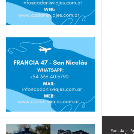
Portada
A