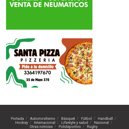
Portada
Automovilismo
Básquet
Fútbol
Handball
Hockey
Internacional
Lifestyle y salud
Nacional
Otras noticias
Polideportivo
Rugby