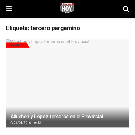
Etiqueta:
tercero pergamino
BÁSQUET
Alluchon y Lopez terceros en el Provincial
26/04/2016
32