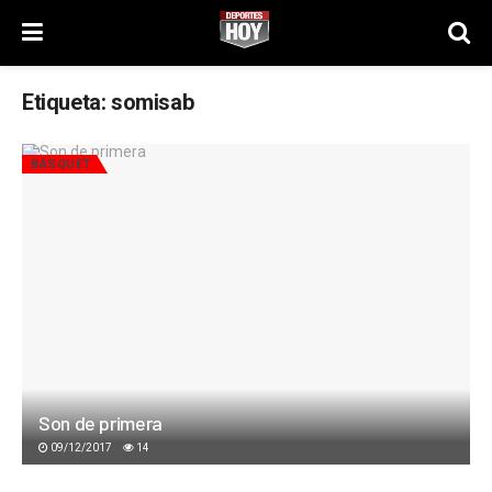
Etiqueta:
somisab
BÁSQUET
Son de primera
09/12/2017
14