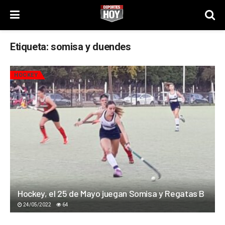
Etiqueta:
somisa y duendes
HOCKEY
Hockey, el 25 de Mayo juegan Somisa y Regatas B
24/05/2022
64