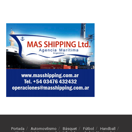
Portada
Automovilismo
Básquet
Fútbol
Handball