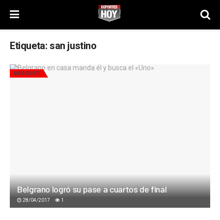
Etiqueta:
san justino
BÁSQUET
Belgrano logró su pase a cuartos de final
28/04/2017
1