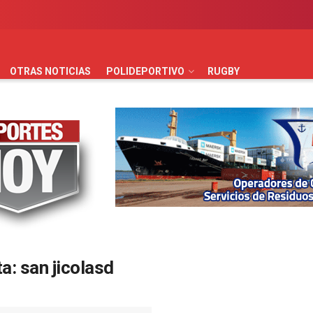
AUTOMOVILISMO
BÁSQUET
FÚTBOL
HANDBALL
HO
OTRAS NOTICIAS
POLIDEPORTIVO
RUGBY
ta:
san jicolasd