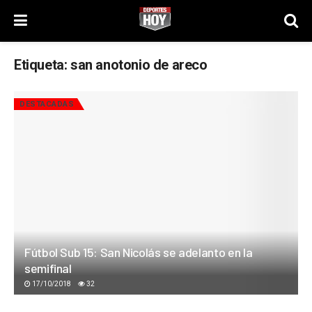
Etiqueta:
san anotonio de areco
DESTACADAS
Fútbol Sub 15: San Nicolás se adelanto en la
semifinal
17/10/2018
32