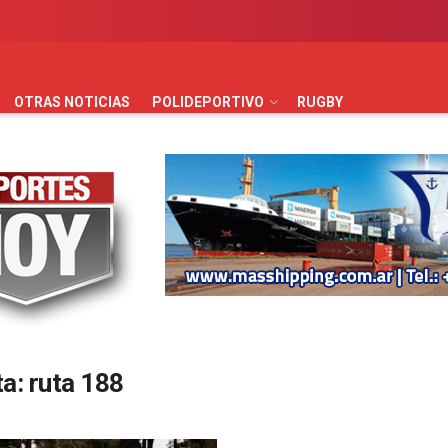
AUTOMOVILISMO
BÁSQUET
FÚTBOL
HANDBALL
HO
OTRAS NOTICIAS
POLIDEPORTIVO
RUGBY
ta:
ruta 188