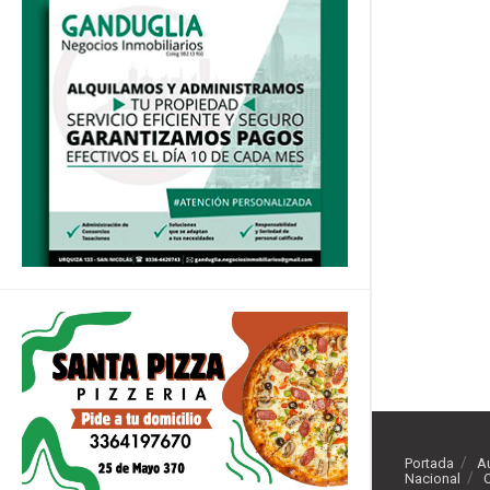
Portada
A
Nacional
O