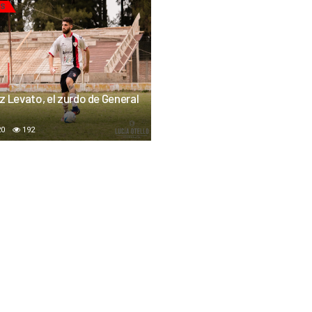
AS
z Levato, el zurdo de General
20
192