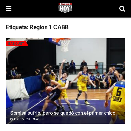
Etiqueta:
Region 1 CABB
BÁSQUET
Somisa sufrió, pero se quedó con el primer chico
11/11/2023
41