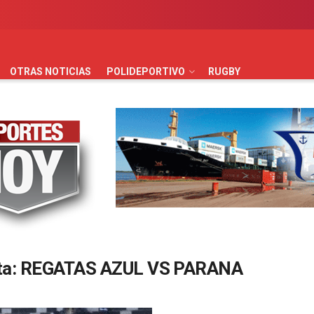
AUTOMOVILISMO
BÁSQUET
FÚTBOL
HANDBALL
HO
OTRAS NOTICIAS
POLIDEPORTIVO
RUGBY
ta:
REGATAS AZUL VS PARANA