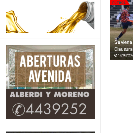
FÚTBOL
Se viene
Clausura 
19/08/20