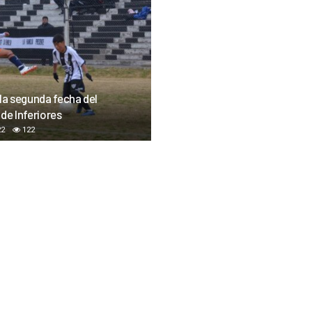
 la segunda fecha del
de Inferiores
22
122