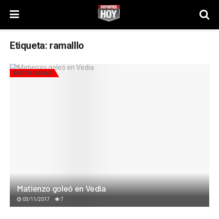
Etiqueta:
ramalllo
DESTACADAS
Matienzo goleó en Vedia
03/11/2017
7