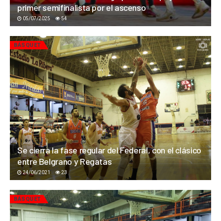
primer semifinalista por el ascenso
05/07/2025
54
BÁSQUET
Se cierra la fase regular del Federal, con el clásico
entre Belgrano y Regatas
24/06/2021
23
BÁSQUET