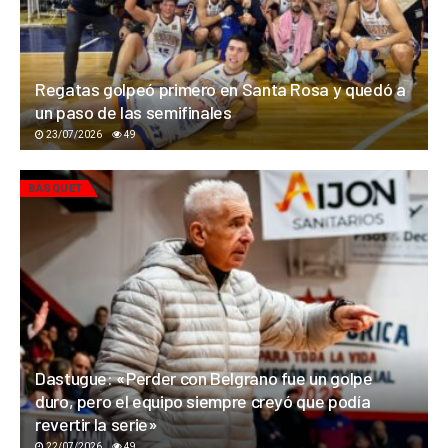
Regatas golpeó primero en Santa Rosa y quedó a
un paso de las semifinales
23/07/2026
49
BÁSQUET
Dastugue: «Perder con Belgrano fue un golpe
duro, pero el equipo siempre creyó que podía
revertir la serie»
22/07/2026
49