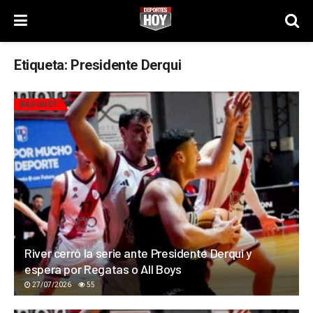
Etiqueta:
Presidente Derqui
BÁSQUET
River cerró la serie ante Presidente Derqui y
espera por Regatas o All Boys
27/07/2026
55