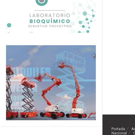
Portada
A
Nacional
O