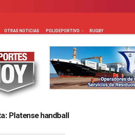
AUTOMOVILISMO
BÁSQUET
FÚTBOL
HANDBALL
HO
OTRAS NOTICIAS
POLIDEPORTIVO
RUGBY
ta:
Platense handball