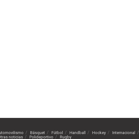
utomovilismo
Básquet
Fútbol
Handball
Hockey
Internacional
tras noticias
Polideportivo
Rugby