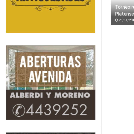
Torneo re
Platense
28/11/20