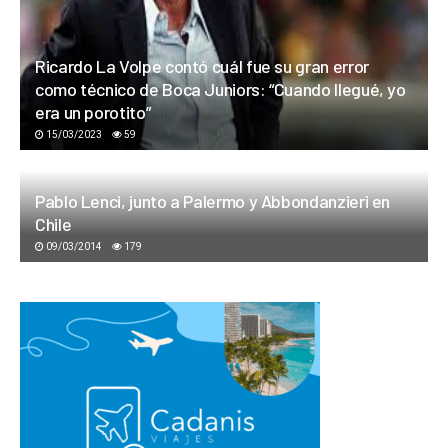
Ricardo La Volpe contó cuál fue su gran error
como técnico de Boca Juniors: “Cuando llegué, yo
era un porotito”
15/03/2023
59
Pablo Lenci, junto a Palermo y Abbondanzieri en
Chile
09/03/2014
179