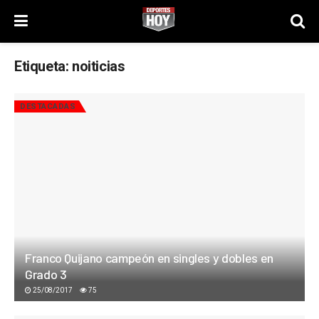
Etiqueta:
noiticias
DESTACADAS
Franco Quijano campeón en singles y dobles en
Grado 3
25/08/2017
75