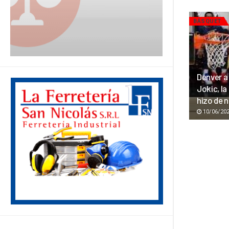
BÁSQUET
Denver a 
Jokic, la
hizo de 
10/06/20