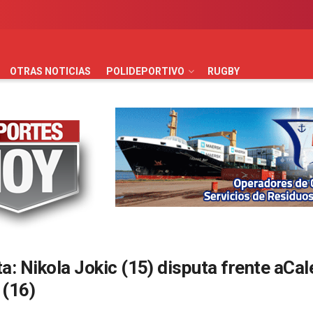
AUTOMOVILISMO
BÁSQUET
FÚTBOL
HANDBALL
HO
OTRAS NOTICIAS
POLIDEPORTIVO
RUGBY
ta:
Nikola Jokic (15) disputa frente aCal
 (16)