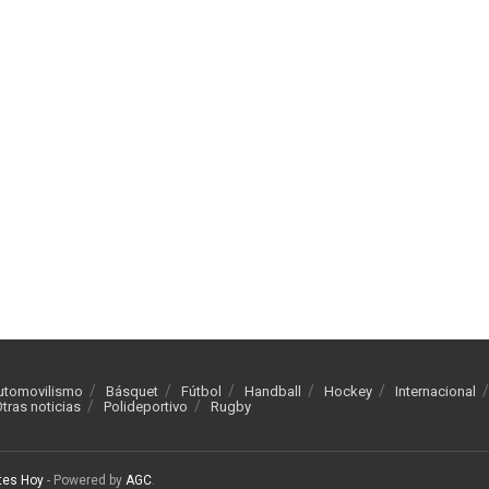
utomovilismo
Básquet
Fútbol
Handball
Hockey
Internacional
tras noticias
Polideportivo
Rugby
tes Hoy
- Powered by
AGC
.