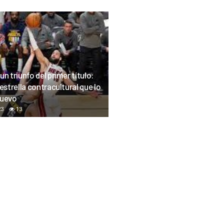
un triunfo del primer título:
 estrella contracultural que lo
nuevo
23
13