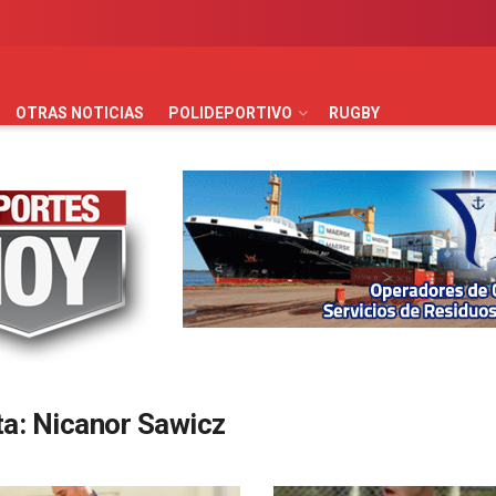
AUTOMOVILISMO
BÁSQUET
FÚTBOL
HANDBALL
HO
OTRAS NOTICIAS
POLIDEPORTIVO
RUGBY
ta:
Nicanor Sawicz