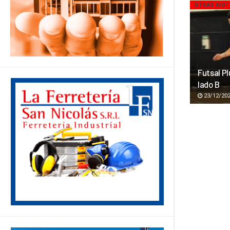
OTRAS NOT
Futsal P
lado B
23/12/20