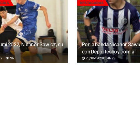
ICIAS
DESTACADAS
lumi 2022, Nicanor Sawicz, su
Por la banda Nicanor Sawi
con Deporteshoy.com.ar
22
96
23/06/2020
29