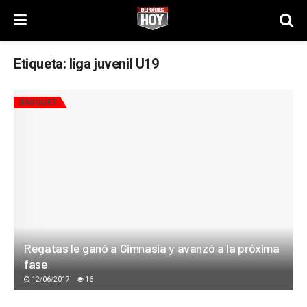
Etiqueta:
liga juvenil U19
BÁSQUET
Regatas le ganó a Gimnasia y avanzó a la próxima
fase
12/06/2017
16