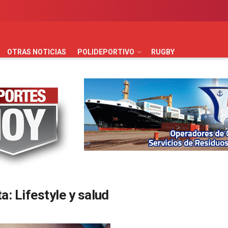
AUTOMOVILISMO
BÁSQUET
FÚTBOL
HANDBALL
HO
OTRAS NOTICIAS
POLIDEPORTIVO
RUGBY
ta:
Lifestyle y salud