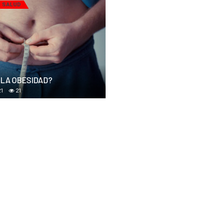
Y SALUD
 LA OBESIDAD?
21
21