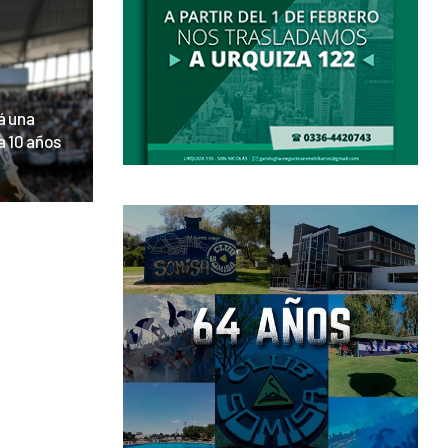
á una
a 10 años