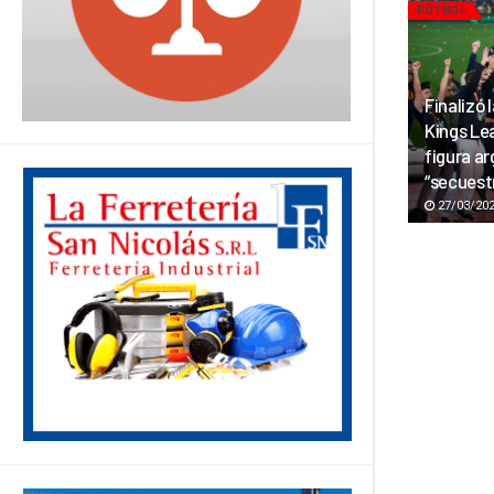
FÚTBOL
Finalizó 
Kings Le
figura arg
“secuest
27/03/20