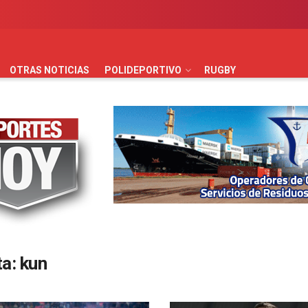
AUTOMOVILISMO
BÁSQUET
FÚTBOL
HANDBALL
HO
OTRAS NOTICIAS
POLIDEPORTIVO
RUGBY
ta:
kun