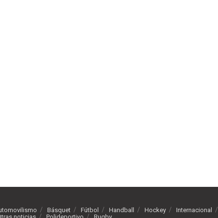
utomovilismo
Básquet
Fútbol
Handball
Hockey
Internacional
tras noticias
Polideportivo
Rugby