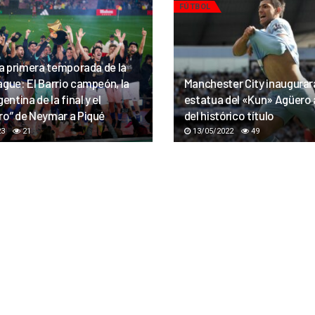
FÚTBOL
la primera temporada de la
ague: El Barrio campeón, la
Manchester City inaugurar
entina de la final y el
estatua del «Kun» Agüero 
ro” de Neymar a Piqué
del histórico título
23
21
13/05/2022
49