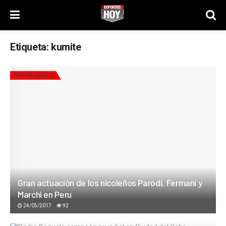
Etiqueta:
kumite
DESTACADAS
Gran actuación de los nicoleños Parodi, Fermani y
Marchi en Peru
24/05/2017
92