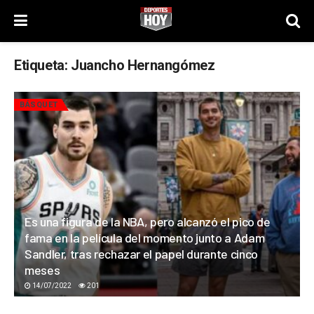
Etiqueta:
Juancho Hernangómez
BÁSQUET
Es una figura de la NBA, pero alcanzó el pico de
fama en la película del momento junto a Adam
Sandler, tras rechazar el papel durante cinco
meses
14/07/2022
201