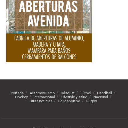
Portada
Automovilismo
Básquet
Fútbol
Handball
Hockey
Internacional
Lifestyle y salud
Nacional
Otras noticias
Polideportivo
Rugby