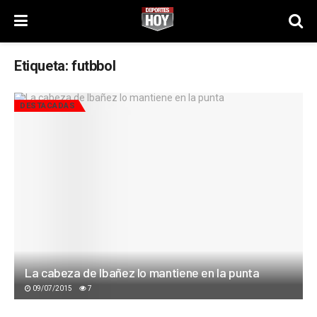
Etiqueta:
futbbol
DESTACADAS
La cabeza de Ibañez lo mantiene en la punta
09/07/2015
7