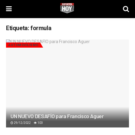
Etiqueta:
formula
AUTOMOVILISMO
UN NUEVO DESAFÍO para Francisco Aguer
29/12/2022
103