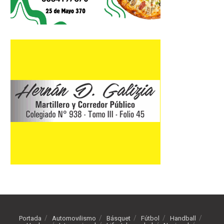
Portada
Automovilismo
Básquet
Fútbol
Handball