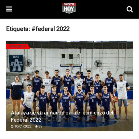
Etiqueta:
#federal 2022
BÁSQUET
Atalaya se va armando para el comienzo del
Federal 2022
10/01/2022
55