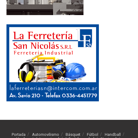
Portada
Automovilismo
Básquet
Fútbol
Handball