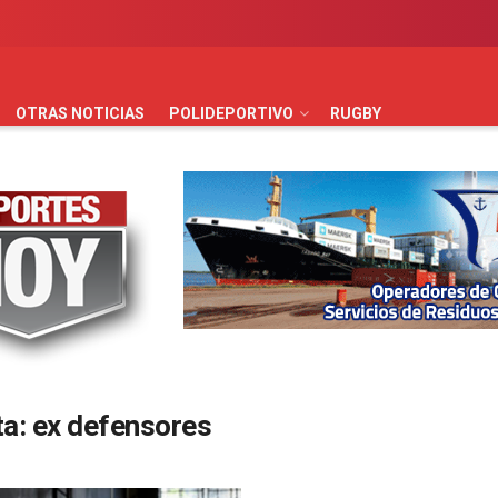
AUTOMOVILISMO
BÁSQUET
FÚTBOL
HANDBALL
HO
OTRAS NOTICIAS
POLIDEPORTIVO
RUGBY
ta:
ex defensores