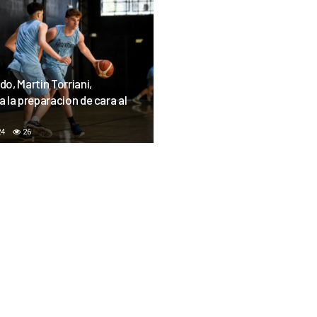
o, Martin Torriani,
 la preparacion de cara al
24
26