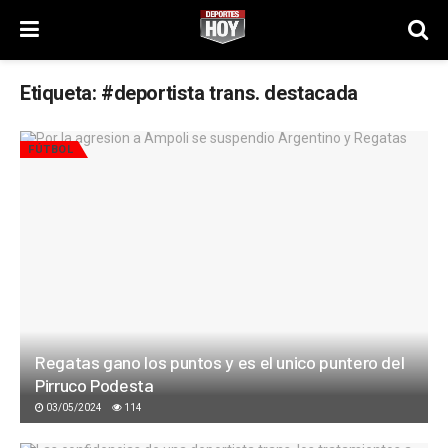
Etiqueta:
#deportista trans. destacada
FÚTBOL
Regatas gano los puntos y es el unico puntero del
Pirruco Podesta
03/05/2024
114