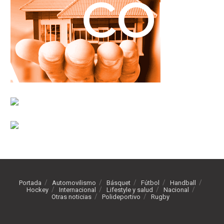
Portada
Automovilismo
Básquet
Fútbol
Handball
Hockey
Internacional
Lifestyle y salud
Nacional
Otras noticias
Polideportivo
Rugby