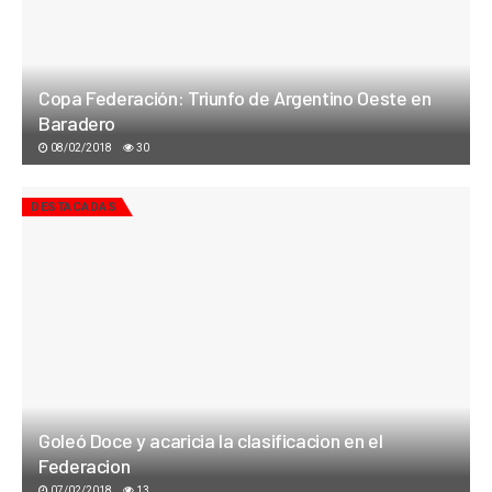
Copa Federación: Triunfo de Argentino Oeste en
Baradero
08/02/2018
30
DESTACADAS
Goleó Doce y acaricia la clasificacion en el
Federacion
07/02/2018
13