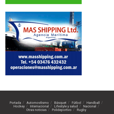
Portada
Automovilismo
Básquet
Fútbol
Handball
Hockey
Internacional
Lifestyle y salud
Nacional
Otras noticias
Polideportivo
Rugby